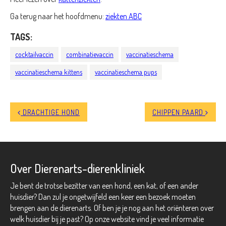
Ga terug naar het hoofdmenu:
ziekten ABC
TAGS:
cocktailvaccin
combinatievaccin
vaccinatieschema
vaccinatieschema kittens
vaccinatieschema pups
DRACHTIGE HOND
CHIPPEN PAARD
Over Dierenarts-dierenkliniek
Je bent de trotse bezitter van een hond, een kat, of een ander
huisdier? Dan zul je ongetwijfeld een keer een bezoek moeten
brengen aan de dierenarts. Of ben je je nog aan het oriënteren over
welk huisdier bij je past? Op onze website vind je veel informatie