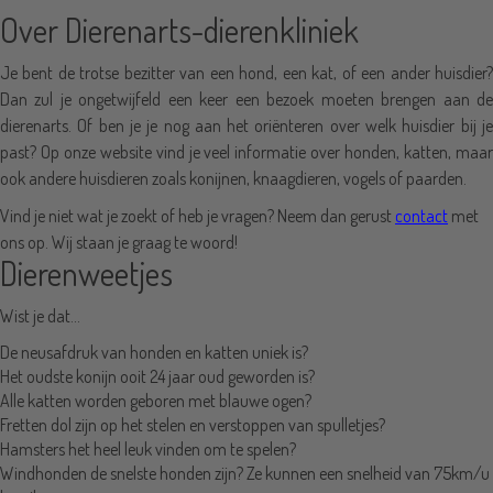
Over Dierenarts-dierenkliniek
Je bent de trotse bezitter van een hond, een kat, of een ander huisdier?
Dan zul je ongetwijfeld een keer een bezoek moeten brengen aan de
dierenarts. Of ben je je nog aan het oriënteren over welk huisdier bij je
past? Op onze website vind je veel informatie over honden, katten, maar
ook andere huisdieren zoals konijnen, knaagdieren, vogels of paarden.
Vind je niet wat je zoekt of heb je vragen? Neem dan gerust
contact
met
ons op. Wij staan je graag te woord!
Dierenweetjes
Wist je dat…
De neusafdruk van honden en katten uniek is?
Het oudste konijn ooit 24 jaar oud geworden is?
Alle katten worden geboren met blauwe ogen?
Fretten dol zijn op het stelen en verstoppen van spulletjes?
Hamsters het heel leuk vinden om te spelen?
Windhonden de snelste honden zijn? Ze kunnen een snelheid van 75km/u