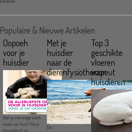
bereiken
Populaire & Nieuwe Artikelen
Oopoeh
Met je
Top 3
voor je
huisdier
geschikte
huisdier
naar de
vloeren
dierenfysiotherapeut
voor
huisdieren
Ben je vanwege werk
vaak van huis? Ga je
De
binnenkort op