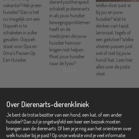
dierenfysiotherapeut
vakantie? Heb je een
Welke vloer past er
schakelt je dierenarts
huisdier? Dan is het
bij jou en jouw
in als jouw huisdier
nu mogelijk om een
huisdier? Wat te
bewegingsproblemen
Oopoeh in te
denken van tapijt,
heeft en de
schakelen in zulke
laminaat, tegels of
medicijnen die jouw
gevallen. Oopoeh
een gietvloer? Welke
huisdier hiervoor
staat voor Opa en
vloeren passen juist
krijgen niet helpen.
Oma’s Passen Op
wel of niet bij jouw
Moet jouw huisdier
Een Huisdier.
hond/kat. Lees hier
naar de fysio?
alles over de juiste
vloer.
Over Dierenarts-dierenkliniek
Je bent de trotse bezitter van een hond, een kat, of een ander
huisdier? Dan zul je ongetwijfeld een keer een bezoek moeten
brengen aan de dierenarts. Of ben je je nog aan het oriënteren over
welk huisdier bij je past? Op onze website vind je veel informatie