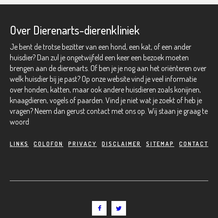
Over Dierenarts-dierenkliniek
Je bent de trotse bezitter van een hond, een kat, of een ander
huisdier? Dan zul je ongetwijfeld een keer een bezoek moeten
brengen aan de dierenarts. Of ben je je nog aan het oriënteren over
welk huisdier bij je past? Op onze website vind je veel informatie
over honden, katten, maar ook andere huisdieren zoals konijnen,
knaagdieren, vogels of paarden. Vind je niet wat je zoekt of heb je
vragen? Neem dan gerust contact met ons op. Wij staan je graag te
woord
LINKS
COLOFON
PRIVACY
DISCLAIMER
SITEMAP
CONTACT