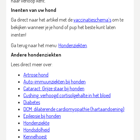
naar verloop kent.
Inenten van uw hond
Ga direct naar het artikel met de
vaccinatieschema’s
om te
bekijken wanneer je je hond of pup het beste kunt laten
inenten!
Ga terug naar het menu:
Hondenziekten
.
Andere hondenziekten
Lees direct meer over:
Artrose hond
Auto-immuunziekten bij honden
Cataract: Grijze staar bij honden
Cushing: verhoogd cortisolgehalte in het bloed
Diabetes
DCM: dilaterende cardiomyopathie (hartaandoening)
Epilepsie bij honden
Hondenziekte
Hondsdolheid
Kennelhoest