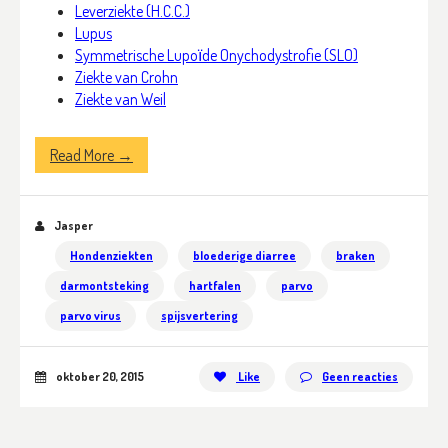
Leverziekte (H.C.C.)
Lupus
Symmetrische Lupoїde Onychodystrofie (SLO)
Ziekte van Crohn
Ziekte van Weil
Read More →
Jasper
Hondenziekten
bloederige diarree
braken
darmontsteking
hartfalen
parvo
parvo virus
spijsvertering
oktober 20, 2015
Like
Geen reacties