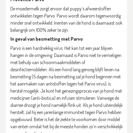
De moedermelk zorgt ervoor dat puppy’s afweerstoffen
ontwikkelen tegen Parvo. Parvo wordt daarom tegenwoordig
minder snel ontwikkeld. Inenten van de hond is daarnaast ook
belangrijk om 100% zeker te zijn.
In geval van besmetting met Parvo
Parvo is een hardnekkig virus. Het kan tot een jaar blijven
hangen in de omgeving. Daarnaast is Parvo niet te vernietigen
met behulp van schoonmaakmiddelen of
desinfectiemiddelen. Als een hond lang genoeg blijft leven na
besmetting (5 dagen na besmetting zal je hond beginnen met
het aanmaken van antistoffen tegen het Parvo virus), is
herstel mogelijk. Je kunt het genezingsproces van je hond met
medicijnen (anti-biotica) en infusen stimuleren. Vanwege de
diarree droogt je hond namelijk flink uit. Als je hond uiteindelijk
herstelt, zal hij een jarenlange immuniteit tegen Parvo hebben
opgebouwd. Beter is het de ziekte te voorkomen door middel
van enten omdat het bij de meeste honden zo’n verschrikkelijk