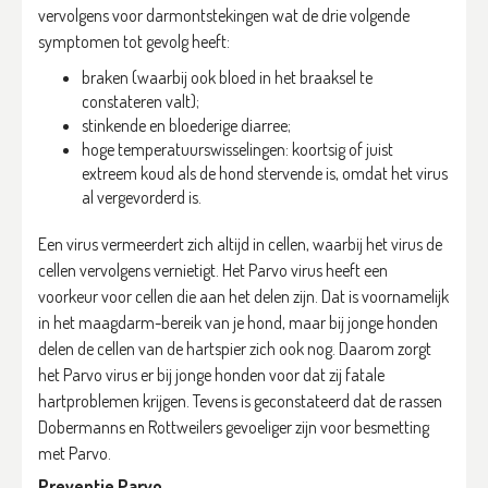
vervolgens voor darmontstekingen wat de drie volgende
symptomen tot gevolg heeft:
braken (waarbij ook bloed in het braaksel te
constateren valt);
stinkende en bloederige diarree;
hoge temperatuurswisselingen: koortsig of juist
extreem koud als de hond stervende is, omdat het virus
al vergevorderd is.
Een virus vermeerdert zich altijd in cellen, waarbij het virus de
cellen vervolgens vernietigt. Het Parvo virus heeft een
voorkeur voor cellen die aan het delen zijn. Dat is voornamelijk
in het maagdarm-bereik van je hond, maar bij jonge honden
delen de cellen van de hartspier zich ook nog. Daarom zorgt
het Parvo virus er bij jonge honden voor dat zij fatale
hartproblemen krijgen. Tevens is geconstateerd dat de rassen
Dobermanns en Rottweilers gevoeliger zijn voor besmetting
met Parvo.
Preventie Parvo